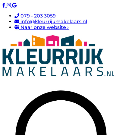
079 - 203 3059
info@kleurrijkmakelaars.nl
Naar onze website ›