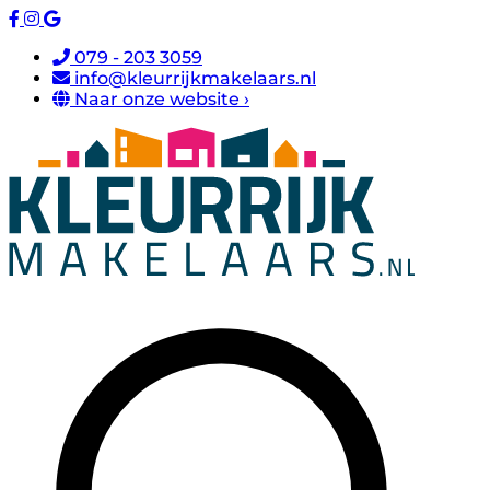
079 - 203 3059
info@kleurrijkmakelaars.nl
Naar onze website ›