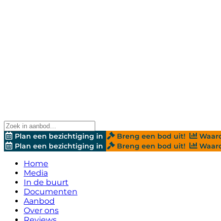
Plan een bezichtiging in
Breng een bod uit!
Waard
Plan een bezichtiging in
Breng een bod uit!
Waard
Home
Media
In de buurt
Documenten
Aanbod
Over ons
Reviews