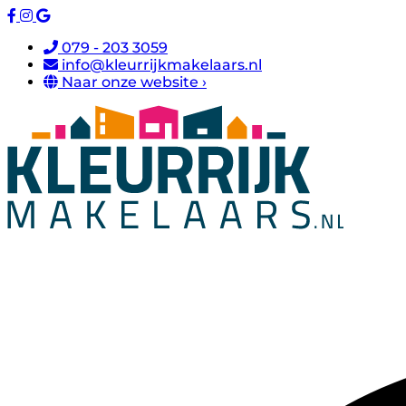
079 - 203 3059
info@kleurrijkmakelaars.nl
Naar onze website ›