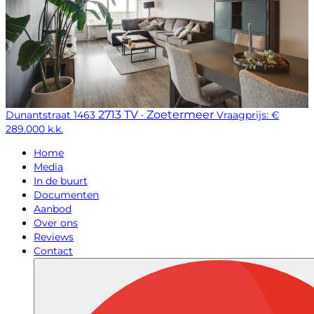
2713 TV · Zoetermeer
Dunantstraat 1463
Vraagprijs: €
289.000 k.k.
Home
Media
In de buurt
Documenten
Aanbod
Over ons
Reviews
Contact