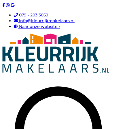
079 - 203 3059
info@kleurrijkmakelaars.nl
Naar onze website ›