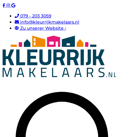
079 - 203 3059
info@kleurrijkmakelaars.nl
Zu unserer Website ›