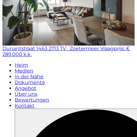
Dunantstraat 1463
2713 TV · Zoetermeer
Vraagprijs: €
289.000 k.k.
Heim
Medien
In der Nähe
Dokumente
Angebot
Über uns
Bewertungen
Kontakt