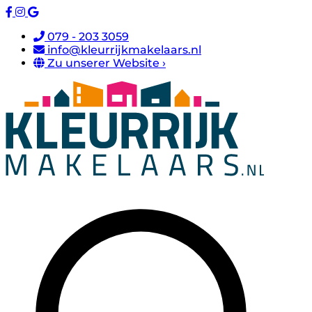
079 - 203 3059
info@kleurrijkmakelaars.nl
Zu unserer Website ›